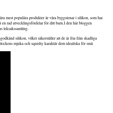
åra mest populära produkter är våra byggstenar i silikon, som har
å en rad utvecklingsfördelar för ditt barn.I den här bloggen
rns leksakssamling.
odkänd silikon, vilket säkerställer att de är fria från skadliga
r blockens mjuka och squishy karaktär dem idealiska för små