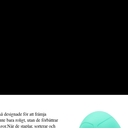
så designade för att främja
te bara roligt, utan de förbättrar
or.När de staplar, sorterar och