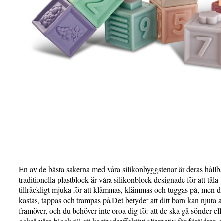
En av de bästa sakerna med våra silikonbyggstenar är deras hållba
traditionella plastblock är våra silikonblock designade för att tål
tillräckligt mjuka för att klämmas, klämmas och tuggas på, men de 
kastas, tappas och trampas på.Det betyder att ditt barn kan njuta 
framöver, och du behöver inte oroa dig för att de ska gå sönder e
också våra block till ett kostnadseffektivt alternativ för föräldrar