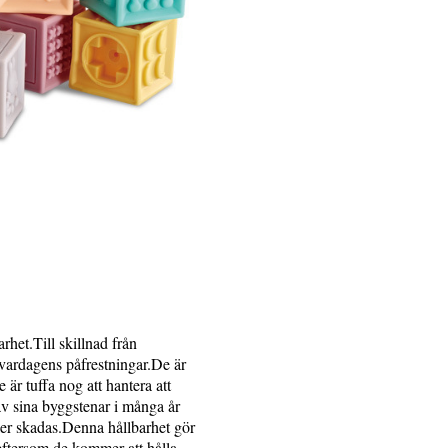
rhet.Till skillnad från
a vardagens påfrestningar.De är
är tuffa nog att hantera att
av sina byggstenar i många år
ller skadas.Denna hållbarhet gör
, eftersom de kommer att hålla