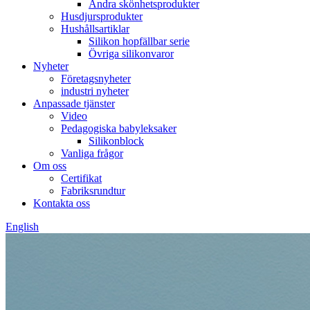
Andra skönhetsprodukter
Husdjursprodukter
Hushållsartiklar
Silikon hopfällbar serie
Övriga silikonvaror
Nyheter
Företagsnyheter
industri nyheter
Anpassade tjänster
Video
Pedagogiska babyleksaker
Silikonblock
Vanliga frågor
Om oss
Certifikat
Fabriksrundtur
Kontakta oss
English