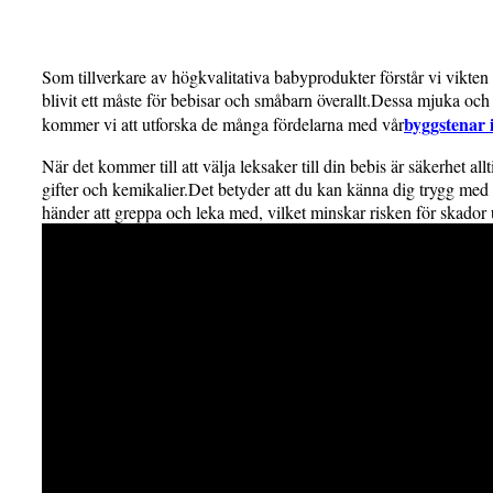
Som tillverkare av högkvalitativa babyprodukter förstår vi vikten
blivit ett måste för bebisar och småbarn överallt.Dessa mjuka och 
byggstenar i
kommer vi att utforska de många fördelarna med vår
När det kommer till att välja leksaker till din bebis är säkerhet al
gifter och kemikalier.Det betyder att du kan känna dig trygg med 
händer att greppa och leka med, vilket minskar risken för skador 