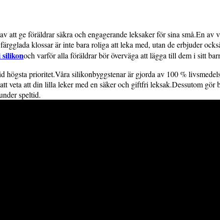
 av att ge föräldrar säkra och engagerande leksaker för sina små.En av v
färgglada klossar är inte bara roliga att leka med, utan de erbjuder ocks
 silikon
och varför alla föräldrar bör överväga att lägga till dem i sitt ba
ltid högsta prioritet.Våra silikonbyggstenar är gjorda av 100 % livsmedelsg
att veta att din lilla leker med en säker och giftfri leksak.Dessutom gö
under speltid.