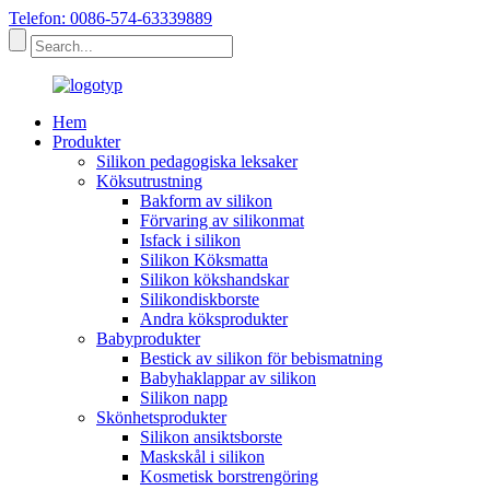
Telefon: 0086-574-63339889
Hem
Produkter
Silikon pedagogiska leksaker
Köksutrustning
Bakform av silikon
Förvaring av silikonmat
Isfack i silikon
Silikon Köksmatta
Silikon kökshandskar
Silikondiskborste
Andra köksprodukter
Babyprodukter
Bestick av silikon för bebismatning
Babyhaklappar av silikon
Silikon napp
Skönhetsprodukter
Silikon ansiktsborste
Maskskål i silikon
Kosmetisk borstrengöring