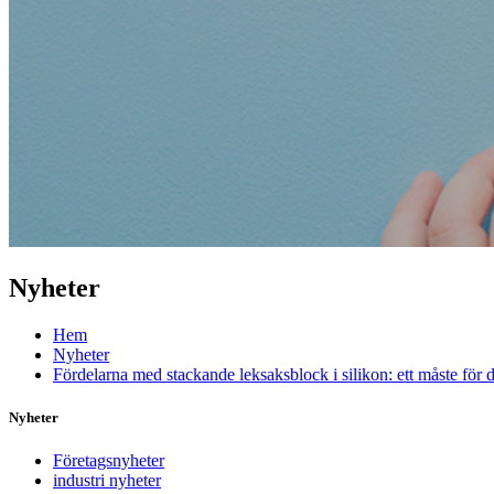
Nyheter
Hem
Nyheter
Fördelarna med stackande leksaksblock i silikon: ett måste för di
Nyheter
Företagsnyheter
industri nyheter