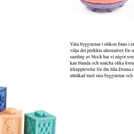
Våra byggstenar i silikon finns i e
välja det perfekta alternativet för si
samling av block har vi något som 
kan blanda och matcha olika forme
lekupplevelse för din lilla.Denna m
uttråkad med sina byggstenar och ko