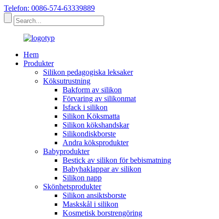
Telefon: 0086-574-63339889
Hem
Produkter
Silikon pedagogiska leksaker
Köksutrustning
Bakform av silikon
Förvaring av silikonmat
Isfack i silikon
Silikon Köksmatta
Silikon kökshandskar
Silikondiskborste
Andra köksprodukter
Babyprodukter
Bestick av silikon för bebismatning
Babyhaklappar av silikon
Silikon napp
Skönhetsprodukter
Silikon ansiktsborste
Maskskål i silikon
Kosmetisk borstrengöring