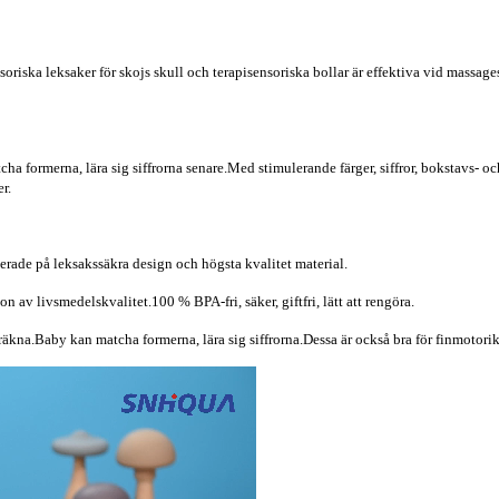
oriska leksaker för skojs skull och terapisensoriska bollar är effektiva vid massages
ha formerna, lära sig siffrorna senare.Med stimulerande färger, siffror, bokstavs- o
r.
serade på leksakssäkra design och högsta kvalitet material.
 av livsmedelskvalitet.100 % BPA-fri, säker, giftfri, lätt att rengöra.
er, räkna.Baby kan matcha formerna, lära sig siffrorna.Dessa är också bra för finmoto