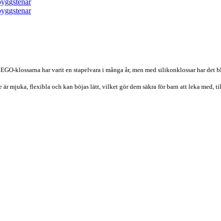
GO-klossarna har varit en stapelvara i många år, men med silikonklossar har det bli
mjuka, flexibla och kan böjas lätt, vilket gör dem säkra för barn att leka med, till