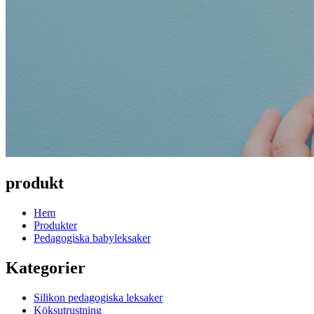
produkt
Hem
Produkter
Pedagogiska babyleksaker
Kategorier
Silikon pedagogiska leksaker
Köksutrustning