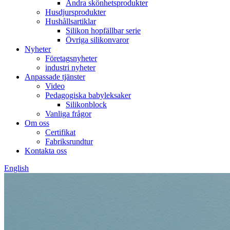
Andra skönhetsprodukter
Husdjursprodukter
Hushållsartiklar
Silikon hopfällbar serie
Övriga silikonvaror
Nyheter
Företagsnyheter
industri nyheter
Anpassade tjänster
Video
Pedagogiska babyleksaker
Silikonblock
Vanliga frågor
Om oss
Certifikat
Fabriksrundtur
Kontakta oss
English