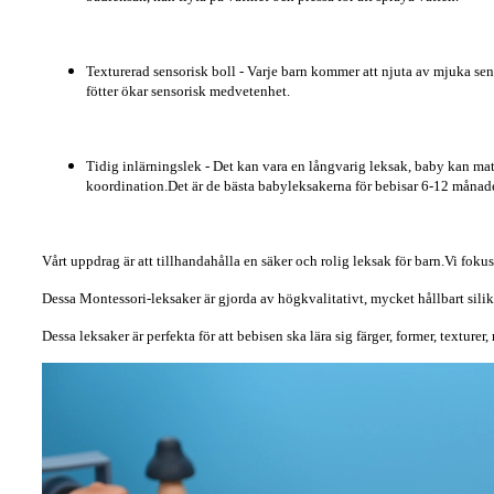
Texturerad sensorisk boll - Varje barn kommer att njuta av mjuka sens
fötter ökar sensorisk medvetenhet.
Tidig inlärningslek - Det kan vara en långvarig leksak, baby kan matc
koordination.Det är de bästa babyleksakerna för bebisar 6-12 månade
Vårt uppdrag är att tillhandahålla en säker och rolig leksak för barn.Vi foku
Dessa Montessori-leksaker är gjorda av högkvalitativt, mycket hållbart silikon
Dessa leksaker är perfekta för att bebisen ska lära sig färger, former, textur