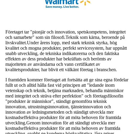
Företaget tar "pionjär och innovation, spetskompetens, integritet
och samarbete" som sin filosofi.Teknik som kärna, beroende på
livskvalitet.Under årens lopp, med stark teknisk styrka, hög
kvalitet och mogna produkter, perfekt servicesystem, har uppnått
snabb utveckling, de tekniska indikatorerna och den faktiska
effekten av dess produkter har bekräftats och berömts av
majoriteten av användarna och vann certifikatet av
kvalitetsprodukter, har blivit ett välkänt företag i branschen.
I framtiden kommer företaget att fortsätta att ge sina egna fördelar
fullt ut och alltid hålla fast vid principen att "ledande inom
vetenskap och teknik, betjäna marknaden, behandla människor
med integritet och sträva efter perfektion" och företagsfilosofin
"produkter är människor", ständigt genomföra teknisk
innovation, utrustningsinnovation, tjänsteinnovation och
innovation av ledningsmetoden och ständigt utveckla mer
kostnadseffektiva produkter för att möta behoven för framtida
utveckling.Genom innovation för att ständigt utveckla mer
kostnadseffektiva produkter för att möta behoven av framtida
utveckling, snabbt ge kunderna högkvalitativa, låga priser