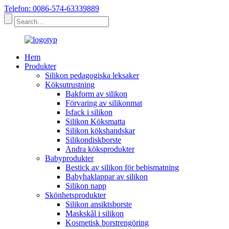
Telefon: 0086-574-63339889
Hem
Produkter
Silikon pedagogiska leksaker
Köksutrustning
Bakform av silikon
Förvaring av silikonmat
Isfack i silikon
Silikon Köksmatta
Silikon kökshandskar
Silikondiskborste
Andra köksprodukter
Babyprodukter
Bestick av silikon för bebismatning
Babyhaklappar av silikon
Silikon napp
Skönhetsprodukter
Silikon ansiktsborste
Maskskål i silikon
Kosmetisk borstrengöring