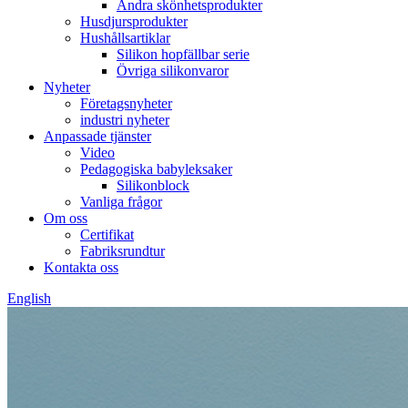
Andra skönhetsprodukter
Husdjursprodukter
Hushållsartiklar
Silikon hopfällbar serie
Övriga silikonvaror
Nyheter
Företagsnyheter
industri nyheter
Anpassade tjänster
Video
Pedagogiska babyleksaker
Silikonblock
Vanliga frågor
Om oss
Certifikat
Fabriksrundtur
Kontakta oss
English