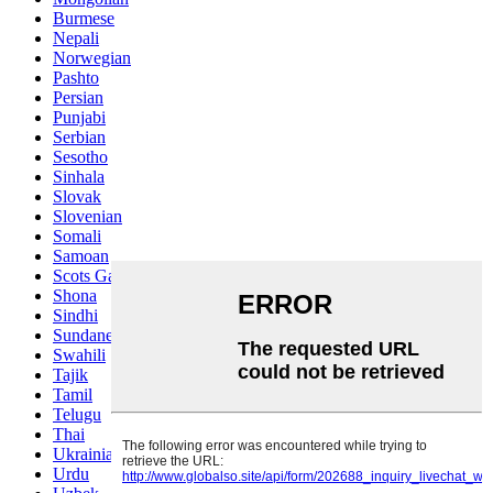
Burmese
Nepali
Norwegian
Pashto
Persian
Punjabi
Serbian
Sesotho
Sinhala
Slovak
Slovenian
Somali
Samoan
Scots Gaelic
Shona
Sindhi
Sundanese
Swahili
Tajik
Tamil
Telugu
Thai
Ukrainian
Urdu