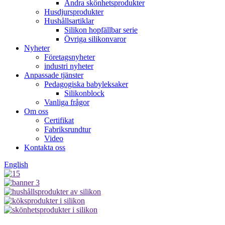
Andra skönhetsprodukter
Husdjursprodukter
Hushållsartiklar
Silikon hopfällbar serie
Övriga silikonvaror
Nyheter
Företagsnyheter
industri nyheter
Anpassade tjänster
Pedagogiska babyleksaker
Silikonblock
Vanliga frågor
Om oss
Certifikat
Fabriksrundtur
Video
Kontakta oss
English