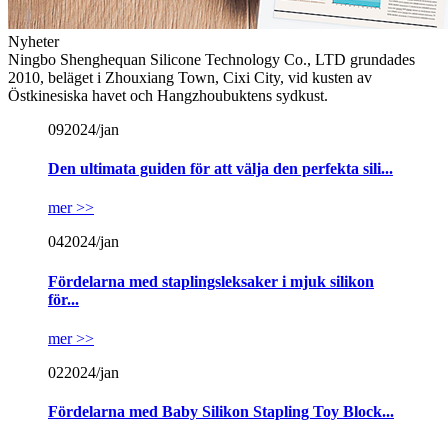
Nyheter
Ningbo Shenghequan Silicone Technology Co., LTD grundades
2010, beläget i Zhouxiang Town, Cixi City, vid kusten av
Östkinesiska havet och Hangzhoubuktens sydkust.
09
2024/jan
Den ultimata guiden för att välja den perfekta sili...
mer >>
04
2024/jan
Fördelarna med staplingsleksaker i mjuk silikon
för...
mer >>
02
2024/jan
Fördelarna med Baby Silikon Stapling Toy Block...