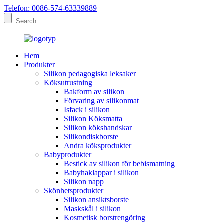
Telefon: 0086-574-63339889
Hem
Produkter
Silikon pedagogiska leksaker
Köksutrustning
Bakform av silikon
Förvaring av silikonmat
Isfack i silikon
Silikon Köksmatta
Silikon kökshandskar
Silikondiskborste
Andra köksprodukter
Babyprodukter
Bestick av silikon för bebismatning
Babyhaklappar i silikon
Silikon napp
Skönhetsprodukter
Silikon ansiktsborste
Maskskål i silikon
Kosmetisk borstrengöring