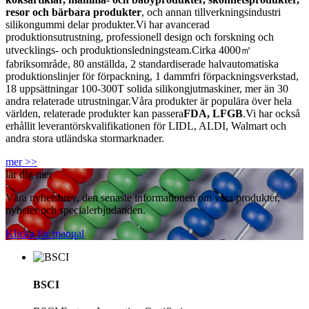
resor och bärbara produkter
, och annan tillverkningsindustri
silikongummi delar produkter.Vi har avancerad
produktionsutrustning, professionell design och forskning och
utvecklings- och produktionsledningsteam.Cirka 4000㎡
fabriksområde, 80 anställda, 2 standardiserade halvautomatiska
produktionslinjer för förpackning, 1 dammfri förpackningsverkstad,
18 uppsättningar 100-300T solida silikongjutmaskiner, mer än 30
andra relaterade utrustningar.Våra produkter är populära över hela
världen, relaterade produkter kan passera
FDA, LFGB
.Vi har också
erhållit leverantörskvalifikationen för LIDL, ALDI, Walmart och
andra stora utländska stormarknader.
mer >>
lär dig mer
Våra nyhetsbrev, den senaste informationen om våra produkter,
nyheter och specialerbjudanden.
Klicka för manual
BSCI