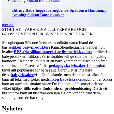
Bitring Baby tugga för sugbehov Spädbarn Handnapp
Amning Silikon Bandleksaker
mer >>
STOLT ATT VARA KINA TILLVERKARE OCH
GROSSLEVERANTÖR AV SILIKONPRODUKTER
Shenghequan Silicone är ett extraordinärt namn bland de
bästa
silikon babyprodukter
i Kina.Shenghequan använder hög
kvalitet
BPA-fria silikonmaterial av livsmedelskvalitet
att tillverka
babyprodukter i silikon .Varje förälder vill ge sina barn en lycklig
barndom.En stor del av det är att barn kommer att älska och vårda
sina leksaker.På senare år har
pedagogiska leksaker i silikon
har
blivit allt populärare för barn i alla åldrar.Det är inte bara
dessa
babyleksaker
visuellt tilltalande, men de är också säkra för
barn att leka med.Leker med
silikon babyleksaker
uppmuntrar också
barn att använda sina
fantasier
.De kan hitta på historier och spel,
vilket hjälper till
kreativt tänkande
och
problemlösning
.Det är ett
bra sätt för barn att utforska och lära sig om världen runt dem,
samtidigt som de har roligt.
Nyheter