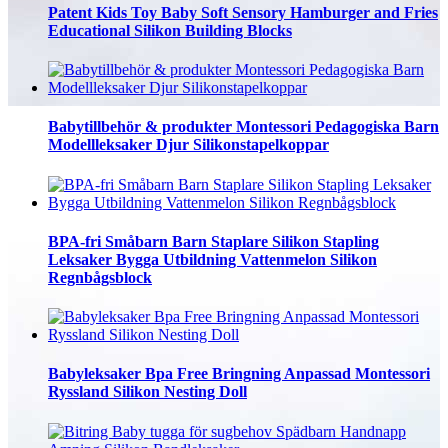
Patent Kids Toy Baby Soft Sensory Hamburger and Fries
Educational Silikon Building Blocks
Babytillbehör & produkter Montessori Pedagogiska Barn
Modellleksaker Djur Silikonstapelkoppar
BPA-fri Småbarn Barn Staplare Silikon Stapling
Leksaker Bygga Utbildning Vattenmelon Silikon
Regnbågsblock
Babyleksaker Bpa Free Bringning Anpassad Montessori
Ryssland Silikon Nesting Doll