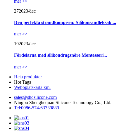
mer >>
27
2023/dec
Den perfekta strandkompisen: Silikonsandleksak ...
mer >>
19
2023/dec
Fördelarna med silikondragsnöre Montessori...
mer >>
Heta produkter
Hot Tags
Webbplatskarta.xml
sales@shqsilicone.com
Ningbo Shenghequan Silicone Technology Co., Ltd.
Tel:0086-574-63339889