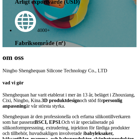
Årligt exportvärde (USD)
4000+
Fabriksområde (㎡)
om oss
Ningbo Shenghequan Silicone Technology Co., LTD
vad vi gör
Shenghequan har varit etablerat i mer än 13 år, beläget i Zhouxiang,
Cixi, Ningbo, Kina.
3D produktdesign
och stöd för
personlig
anpassning
är vår största styrka.
Shenghequan är den professionella och erfarna silikontillverkaren
som har passerat
BSCI, EPSI
.Och vi är specialiserade på
silikonformpressning, extrudering, injektion för färdiga produkter
och tillbehör, huvudsakligen involverade i
babyleksaker,
köksartiklar, mamma- och babyprodukter, skönhetsprodukter,